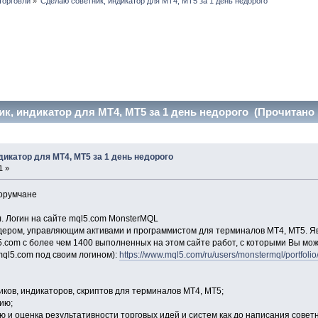
торговли
»
Сделаю советник, индикатор для МТ4, МТ5 за 1 день недорого
к, индикатор для МТ4, МТ5 за 1 день недорого (Прочитано 
икатор для МТ4, МТ5 за 1 день недорого
1 »
орумчане
. Логин на сайте mql5.com MonsterMQL
дером, управляющим активами и программистом для терминалов МТ4, МТ5. Я
.com с более чем 1400 выполненных на этом сайте работ, с которыми Вы мож
mql5.com под своим логином):
https://www.mql5.com/ru/users/monstermql/portfolio
ков, индикаторов, скриптов для терминалов МТ4, МТ5;
ию;
ю и оценка результативности торговых идей и систем как до написания советн