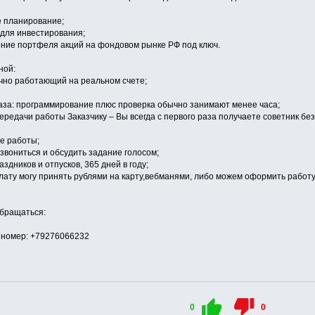
е планирование;
 для инвестирования;
ение портфеля акций на фондовом рынке РФ под ключ.
ной:
ечно работающий на реальном счете;
каза: программирование плюс проверка обычно занимают менее часа;
передачи работы Заказчику – Вы всегда с первого раза получаете советник 
се работы;
звониться и обсудить задание голосом;
здников и отпусков, 365 дней в году;
оплату могу принять рублями на карту,вебманями, либо можем оформить работ
обращаться:
йномер: +79276066232
0
0