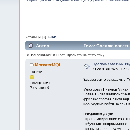
Форекс для всех
»
Академический подход к рынкам
»
Механизация 
Страницы: [
1
]
Вниз
Автор
Тема: Сделаю советни
0 Пользователей и 1 Гость просматривают эту тему.
Сделаю советник, инд
MonsterMQL
«
:
20 Июля 2025, 11:27:2
Новичок
Здравствуйте уважаемые Ф
Сообщений: 1
Репутация: 0
Меня зовут Питюгов Михаил
Более 16 лет являюсь трей
фриланс трофея сайта mql5
необходимо войти на сайт 
Предлагаю услуги:
- программирование советни
- обучение программирован
- консультации по улучшени