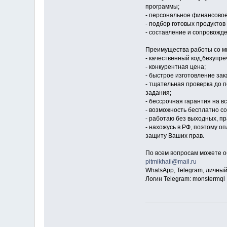
программы;
- персональное финансово
- подбор готовых продуктов
- составление и сопровожд
Преимущества работы со м
- качественный код,безупр
- конкурентная цена;
- быстрое изготовление за
- тщательная проверка до 
задания;
- бессрочная гарантия на в
- возможность бесплатно со
- работаю без выходных, пра
- нахожусь в РФ, поэтому 
защиту Ваших прав.
По всем вопросам можете 
pitmikhail@mail.ru
WhatsApp, Telegram, личны
Логин Telegram: monstermql