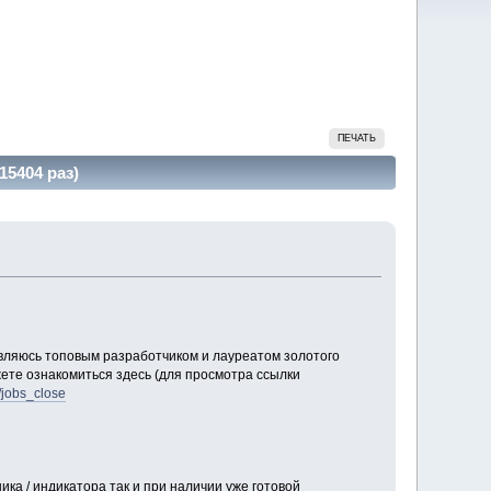
ПЕЧАТЬ
15404 раз)
вляюсь топовым разработчиком и лауреатом золотого
ете ознакомиться здесь (для просмотра ссылки
/jobs_close
ика / индикатора так и при наличии уже готовой