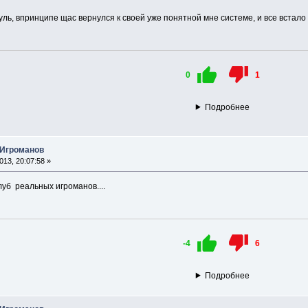
муль, впринципе щас вернулся к своей уже понятной мне системе, и все встало 
0
1
Подробнее
 Игроманов
13, 20:07:58 »
уб реальных игроманов....
-4
6
Подробнее