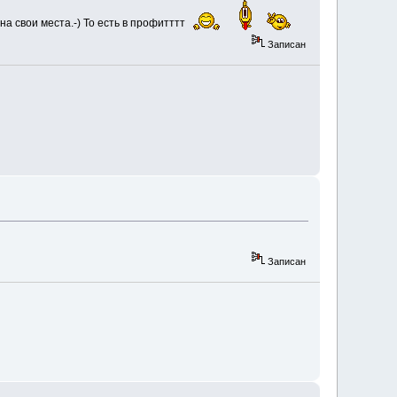
на свои места.-) То есть в профитттт
Записан
Записан