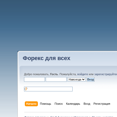
Форекс для всех
Добро пожаловать,
Гость
. Пожалуйста,
войдите
или
зарегистрируйте
Начало
Помощь
Поиск
Календарь
Вход
Регистрация