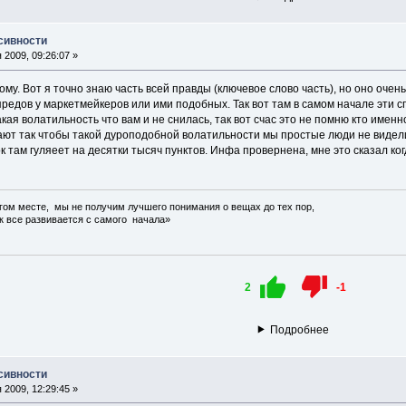
сивности
2009, 09:26:07 »
гому. Вот я точно знаю часть всей правды (ключевое слово часть), но оно оч
редов у маркетмейкеров или ими подобных. Так вот там в самом начале эти 
акая волатильность что вам и не снилась, так вот счас это не помню кто именн
ют так чтобы такой дуроподобной волатильности мы простые люди не видели, 
к там гуляеет на десятки тысяч пунктов. Инфа провернена, мне это сказал ко
угом месте, мы не получим лучшего понимания о вещах до тех пор,
к все развивается с самого начала»
2
-1
Подробнее
сивности
2009, 12:29:45 »