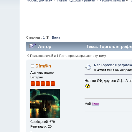
Форекс для всех
»
Новые подходы к рынкам
»
Рефлексивность
»
Т
Страницы:
1
[
2
]
Вниз
Автор
Тема: Торговля рефл
0 Пользователей и 1 Гость просматривают эту тему.
Re: Торговля рефлек
D!m@n
«
Ответ #15 :
06 Февраля 
Администратор
Ветеран
Нет не ЛФ, другого ДЦ... А
Мой
блог
Сообщений: 679
Репутация: 20