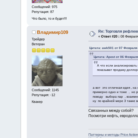
Сообщений: 975
Репутация: 87
Что было, то и будет!!!
Re: Торговля рефлек
Владимир109
«
Ответ #20 :
08 Февраля 
Трейдер
Ветеран
Цитата: awk501 от 07 Февраля 
Цитата: Apost от 06 Февраля
А что если анализировать 
показыват продажу доллоро
а вот это отличная идея , на
Сообщений: 1145
примерно одно и тоже , но р
Репутация: -12
поводу выбора пар , взаимн
ну по крайней мере 3 такие в
Квакер
Связанных между собой?
Посмотри нефть, евродоллар
Паттерны и методы Price Action