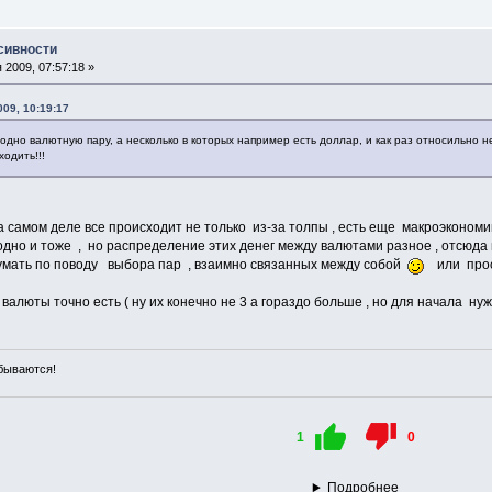
сивности
2009, 07:57:18 »
09, 10:19:17
одно валютную пару, а несколько в которых например есть доллар, и как раз относильно н
одить!!!
на самом деле все происходит не только из-за толпы , есть еще макроэконом
одно и тоже , но распределение этих денег между валютами разное , отсюда
думать по поводу выбора пар , взаимно связанных между собой
или прост
валюты точно есть ( ну их конечно не 3 а гораздо больше , но для начала нуж
сбываются!
1
0
Подробнее