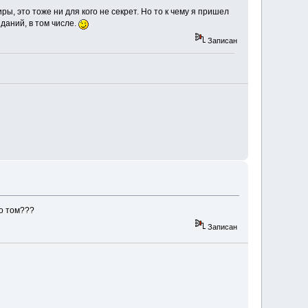
ы, это тоже ни для кого не секрет. Но то к чему я пришел
даний, в том числе.
Записан
 о том???
Записан