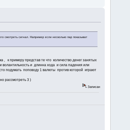
его смотреть сигнал. Например если несколько пар показыват
ика , к примеру представ те что количество денег занятых
 и волантильность и длинна хода и сила падения или
о подумать поповоду 1 валюты против которой играют
но рассмотреть 3 )
Записан