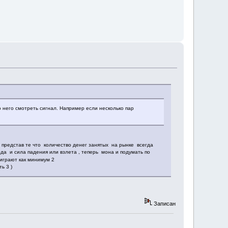
о него смотреть сигнал. Например если несколько пар
у представ те что количество денег занятых на рынке всегда
а и сила падения или взлета , теперь мона и подумать по
грают как минимум 2
ь 3 )
Записан