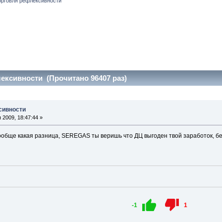
орговля рефлексивности
ексивности (Прочитано 96407 раз)
сивности
2009, 18:47:44 »
 вообще какая разница, SEREGAS ты веришь что ДЦ выгоден твой заработок, б
-1
1