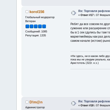
Re: Торговля рефлек
korol156
«
Ответ #17 :
07 Февраля 
Глобальный модератор
Ветеран
Ребят да все совсем по дру
сужение или расширение сп
Сообщений: 1085
бы в 1 сек сдулись бы там т
Репутация: 1335
маркетмейкеры как раз дела
самом начале (истоке) рыно
«Ни здесь, ни в каком либо др
пока мы не увидим реально, ка
Аристотель (322г. н.э.)
Re: Торговля рефлек
D!m@n
«
Ответ #18 :
07 Февраля 
Администратор