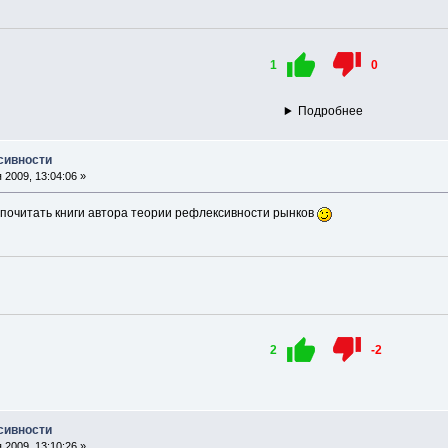
1
0
Подробнее
сивности
2009, 13:04:06 »
почитать книги автора теории рефлексивности рынков
2
-2
сивности
2009, 13:10:26 »