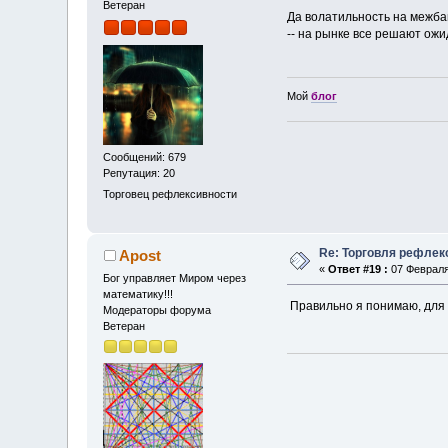
Ветеран
Да волатильность на межбан
-- на рынке все решают ожи
Мой
блог
Сообщений: 679
Репутация: 20
Торговец рефлексивности
Re: Торговля рефлек
Apost
«
Ответ #19 :
07 Февраля 
Бог управляет Миром через
математику!!!
Правильно я понимаю, для 
Модераторы форума
Ветеран