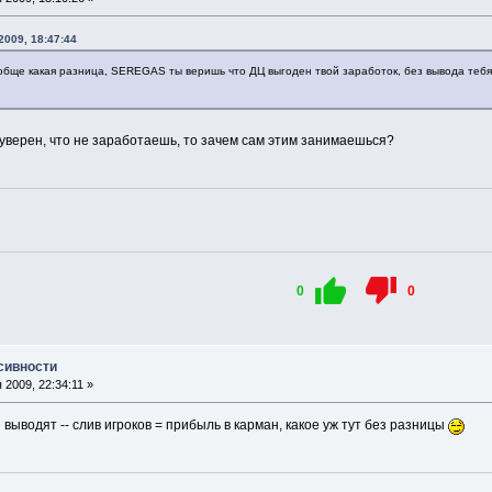
009, 18:47:44
ообще какая разница, SEREGAS ты веришь что ДЦ выгоден твой заработок, без вывода тебя
уверен, что не заработаешь, то зачем сам этим занимаешься?
0
0
сивности
2009, 22:34:11 »
 выводят -- слив игроков = прибыль в карман, какое уж тут без разницы