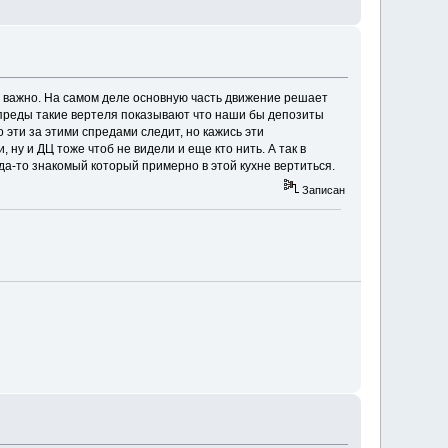
ень важно. На самом деле основную часть движение решает
спреды такие вертеля показывают что наши бы депозиты
о эти за этими спредами следит, но кажись эти
ну и ДЦ тоже чтоб не видели и еще кто нить. А так в
гда-то знакомый который примерно в этой кухне вертиться.
Записан