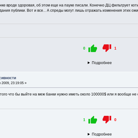
ке вроде здоровая, об этом еще на пауке писали. Конечно ДЦ фильтрует котир
дания публики. Вот и все... А спреды могут лишь отражать изменения этих ожи
0
1
Подробнее
сивности
2009, 23:19:05 »
того что бы выйте на меж банки нужно иметь около 100000$ или я вообще не
1
0
Подробнее