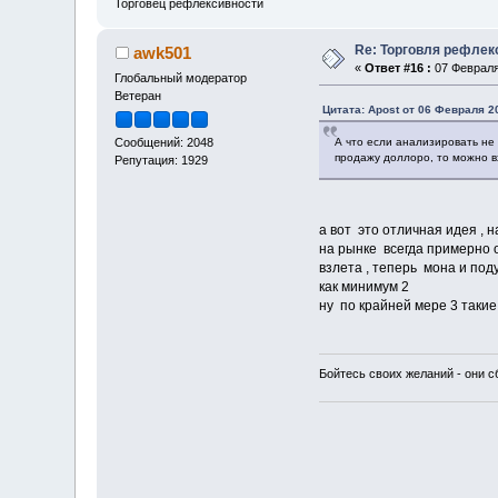
Торговец рефлексивности
Re: Торговля рефлек
awk501
«
Ответ #16 :
07 Февраля 
Глобальный модератор
Ветеран
Цитата: Apost от 06 Февраля 20
А что если анализировать не 
Сообщений: 2048
продажу доллоро, то можно вх
Репутация: 1929
а вот это отличная идея , 
на рынке всегда примерно 
взлета , теперь мона и по
как минимум 2
ну по крайней мере 3 такие 
Бойтесь своих желаний - они 