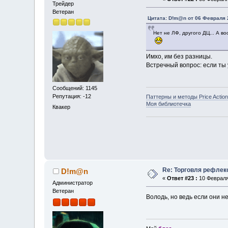
Трейдер
Ветеран
Цитата: D!m@n от 06 Февраля 2
Нет не ЛФ, другого ДЦ... А в
Имхо, им без разницы.
Встречный вопрос: если ты 
Сообщений: 1145
Репутация: -12
Паттерны и методы Price Action
Моя библиотечка
Квакер
Re: Торговля рефлек
D!m@n
«
Ответ #23 :
10 Февраля 
Администратор
Ветеран
Володь, но ведь если они не