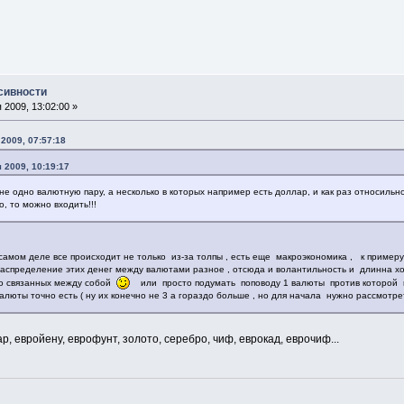
сивности
2009, 13:02:00 »
2009, 07:57:18
 2009, 10:19:17
не одно валютную пару, а несколько в которых например есть доллар, и как раз относильн
, то можно входить!!!
 самом деле все происходит не только из-за толпы , есть еще макроэкономика , к пример
аспределение этих денег между валютами разное , отсюда и волантильность и длинна ход
о связанных между собой
или просто подумать поповоду 1 валюты против которой и
алюты точно есть ( ну их конечно не 3 а гораздо больше , но для начала нужно рассмотрет
, евройену, еврофунт, золото, серебро, чиф, еврокад, еврочиф...