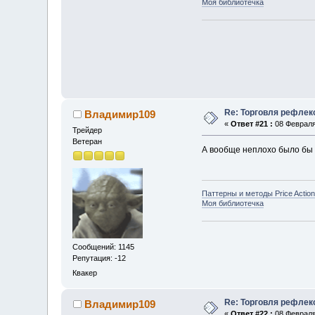
Моя библиотечка
Re: Торговля рефлек
Владимир109
«
Ответ #21 :
08 Февраля 
Трейдер
Ветеран
А вообще неплохо было бы 
Паттерны и методы Price Action
Моя библиотечка
Сообщений: 1145
Репутация: -12
Квакер
Re: Торговля рефлек
Владимир109
«
Ответ #22 :
08 Февраля 