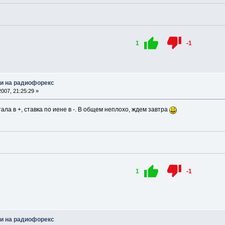
1
-1
и на радиофорекс
007, 21:25:29 »
ала в +, ставка по иене в -. В общем неплохо, ждем завтра
1
-1
и на радиофорекс