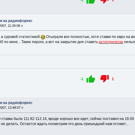
и на радиофорекс
007, 11:26:06 »
, а суровой статистикой
Отыграли все полностью, хотя ставки по евро на во
00 по иене... Такие пироги, а вот на закрытие дня ставить
категорически
нельз
-1
1
и на радиофорекс
007, 13:48:07 »
0 ставка была 111.82-112.16, вроде хорошо все идет, сейчас поставил на 16.00
к не делать. Остается ждать посмотрим что день пришедший нам готовит...