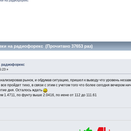
ки на радиофорекс
ки на радиофорекс (Прочитано 37653 раз)
а радиофорекс
5:23 »
оанализировав рынок, и обдумав ситуацию, пришел к выводу что уровень нез
 все пройдет тихо, в связи с этим с учетом того что более сегодня вечером н
тие дня. Осталось ждать
ем 1.4711, по фунту выше 2.0416, по иене от 112 до 111.61
-1
1