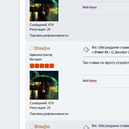
Мой
блог
Сообщений: 679
Репутация: 20
Торговец рефлексивности
Re: Обсуждаем ставк
D!m@n
«
Ответ #3 :
11 Декабря 2
Администратор
Ветеран
Так ставка по фунту отработ
Мой
блог
Сообщений: 679
Репутация: 20
Торговец рефлексивности
Re: Обсуждаем ставк
D!m@n