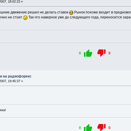
007, 18:02:23 »
яшние движение решил не делать ставок
Рынок похоже входит в преднового
точно не стоит
Так что наверное уже до следующего года, переносится зараб
0
0
и на радиофорекс
007, 19:45:37 »
ека!
0
0