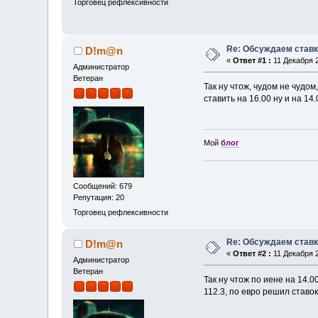
Торговец рефлексивности
Re: Обсуждаем ставк
D!m@n
«
Ответ #1 :
11 Декабря 2
Администратор
Ветеран
Так ну чтож, чудом не чудом
ставить на 16.00 ну и на 14.
Мой
блог
Сообщений: 679
Репутация: 20
Торговец рефлексивности
Re: Обсуждаем ставк
D!m@n
«
Ответ #2 :
11 Декабря 2
Администратор
Ветеран
Так ну чтож по иене на 14.0
112.3, по евро решил ставо