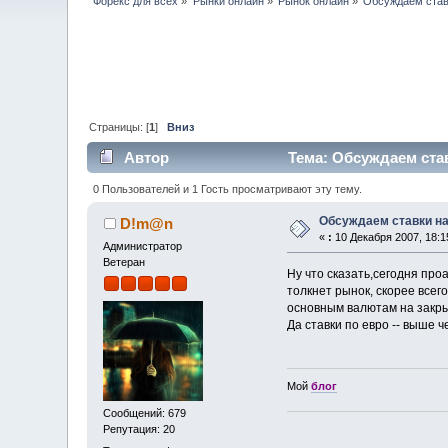
Форекс для всех
»
Рынки онлайн
»
Рынок онлайн
»
Обсуждаем став
Страницы: [
1
]
Вниз
Автор
Тема: Обсуждаем став
0 Пользователей и 1 Гость просматривают эту тему.
Обсуждаем ставки н
D!m@n
«
:
10 Декабря 2007, 18:1
Администратор
Ветеран
Ну что сказать,сегодня пр
толкнет рынок, скорее всего
основным валютам на закры
Да ставки по евро -- выше ч
Мой
блог
Сообщений: 679
Репутация: 20