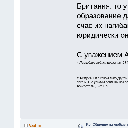
Британия, то у
образование д
счас их нагиба
юридически он
С уважением А
«
Последнее редактирование: 24 И
«Ни здесь, ни в каком либо друго
пока мы не увидим реально, как в
Аристотель (322г. н.э.)
Re: Общение на любые т
Vadim