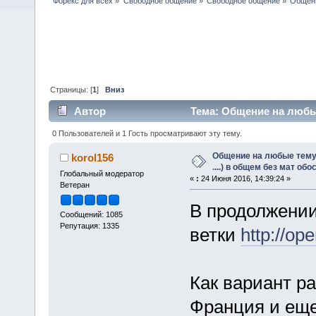
Форекс для всех
»
Свободное общение
»
Свободное общение
»
Общени
Страницы: [
1
]
Вниз
Автор
Тема: Общение на любые 
обоснования. (Прочитано 47604 раз)
0 Пользователей и 1 Гость просматривают эту тему.
Общение на любые тему 
korol156
....) в общем без мат обо
Глобальный модератор
«
:
24 Июня 2016, 14:39:24 »
Ветеран
В продолжении 
Сообщений: 1085
Репутация: 1335
ветки
http://op
Как вариант р
Франция и еще