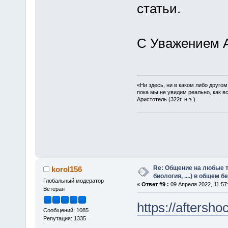
статьи.
С Уважением А
«Ни здесь, ни в каком либо друго
пока мы не увидим реально, как в
Аристотель (322г. н.э.)
Re: Общение на любые т
korol156
биология, ....) в общем 
Глобальный модератор
«
Ответ #9 :
09 Апреля 2022, 11:57
Ветеран
https://afters
Сообщений: 1085
Репутация: 1335