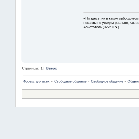
«Ни здесь, ни в каком либо друго
пока мы не увидим реально, как в
Аристотель (322г. н.э.)
Страницы: [
1
]
Вверх
Форекс для всех
»
Свободное общение
»
Свободное общение
»
Общени