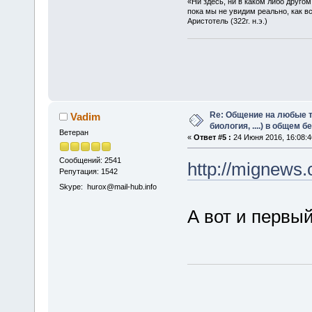
«Ни здесь, ни в каком либо друго
пока мы не увидим реально, как в
Аристотель (322г. н.э.)
Re: Общение на любые т
Vadim
биология, ....) в общем 
Ветеран
«
Ответ #5 :
24 Июня 2016, 16:08:4
Сообщений: 2541
http://mignew
Репутация: 1542
Skype: hurox@mail-hub.info
А вот и первы