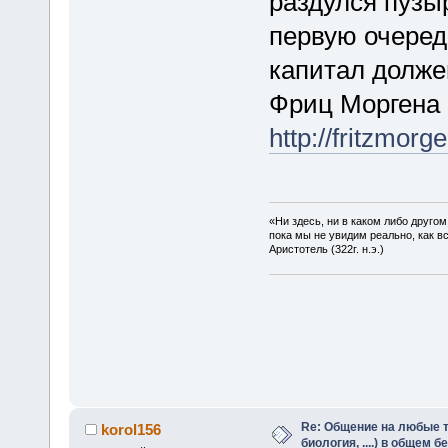
раздулся пузыр
первую очеред
капитал должен
Фриц Моргена 
http://fritzmor
«Ни здесь, ни в каком либо друго
пока мы не увидим реально, как в
Аристотель (322г. н.э.)
Re: Общение на любые т
korol156
биология, ....) в общем 