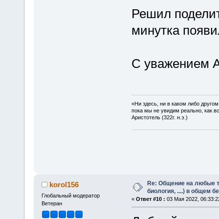
Решил поделит
минутка появи
С уважением А
«Ни здесь, ни в каком либо друго
пока мы не увидим реально, как в
Аристотель (322г. н.э.)
Re: Общение на любые т
korol156
биология, ....) в общем 
Глобальный модератор
«
Ответ #10 :
03 Мая 2022, 06:33:2
Ветеран