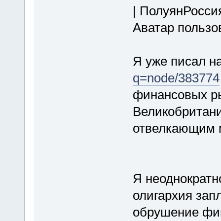
| ПолуянРоссия
Аватар пользо
Я уже писал 
q=node/383774
финансовых ры
Великобритани
отвелкающим м
Я неоднократн
олигархия зап
обрушение фин