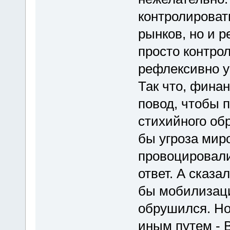
контролироват
рынков, но и р
просто контро
рефлексивно у
Так что, фина
повод, чтобы 
стихийного о
бы угроза миро
провоцировали
ответ. А сказа
бы мобилизаци
обрушился. Но 
иным путем - 