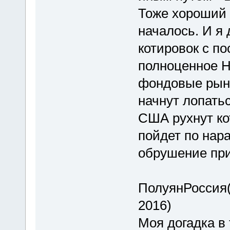
Тоже хороший 
началось. И я 
котировок с п
полноценное 
фондовые рынк
начнут лопатьс
США рухнут ко
пойдет по нар
обрушение при
ПолуянРоссия(5
2016)
Моя догадка в т