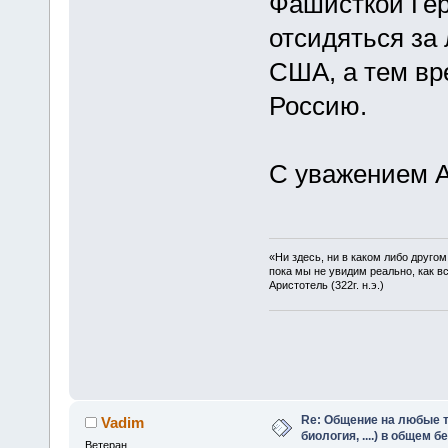
Фашисткой Гер
отсидяться за
США, а тем вр
Россию.
С уважением А
«Ни здесь, ни в каком либо друго
пока мы не увидим реально, как в
Аристотель (322г. н.э.)
Re: Общение на любые т
Vadim
биология, ....) в общем 
Ветеран