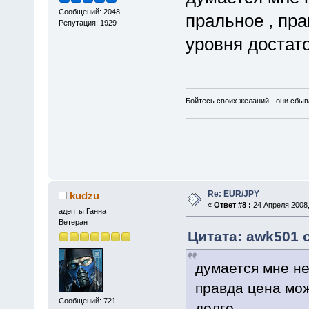
Сообщений: 2048
пральное , пра
Репутация: 1929
уровня достат
Бойтесь своих желаний - они сбыв
Re: EUR/JPY
kudzu
«
Ответ #8 :
24 Апреля 2008,
адепты Ганна
Ветеран
Цитата: awk501 о
думается мне не
правда цена мож
Сообщений: 721
долго