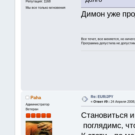
Репутация: 1168
Мы все только мгновения
Димон уже про
Все течет, все меняется, но ничег
Программа допустила не допусти
Re: EUR/JPY
Paha
«
Ответ #9 :
24 Апреля 2008,
Администратор
Ветеран
Становиться и
поглядимс, что