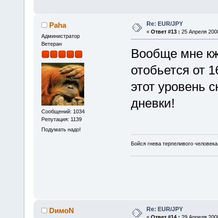
Re: EUR/JPY
Paha
«
Ответ #13 :
25 Апреля 2008
Администратор
Ветеран
Вообще мне кж
отобьется от 1
этот уровень 
дневки!
Сообщений: 1034
Репутация: 1139
Подумать надо!
Бойся гнева терпеливого человека
Re: EUR/JPY
DимоN
«
Ответ #14 :
29 Апреля 2008