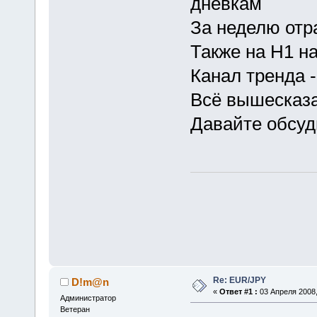
дневкам
За неделю отр
Также на H1 н
Канал тренда -
Всё вышесказа
Давайте обсу
Re: EUR/JPY
D!m@n
«
Ответ #1 :
03 Апреля 2008,
Администратор
Ветеран