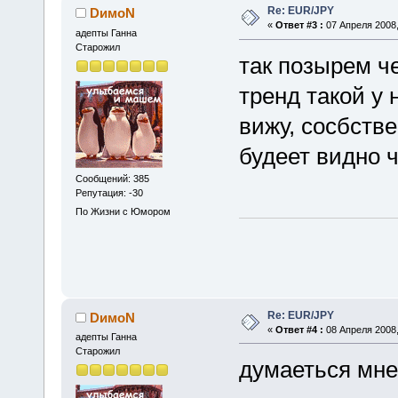
Re: EUR/JPY
DимоN
«
Ответ #3 :
07 Апреля 2008,
адепты Ганна
Старожил
так позырем че
тренд такой у 
вижу, сосбств
будеет видно ч
Сообщений: 385
Репутация: -30
По Жизни с Юмором
Re: EUR/JPY
DимоN
«
Ответ #4 :
08 Апреля 2008,
адепты Ганна
Старожил
думаеться мне