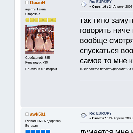
Re: EUR/JPY
DимоN
«
Ответ #6 :
24 Апреля 2008,
адепты Ганна
Старожил
так типо заму
говорить ниче
вообще смотря
спускаться воо
Сообщений: 385
самое то мне к
Репутация: -30
По Жизни с Юмором
«
Последнее редактирование: 24 
Re: EUR/JPY
awk501
«
Ответ #7 :
24 Апреля 2008,
Глобальный модератор
Ветеран
думается мне 