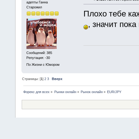
адепты Ганна
Старожил
Плохо тебе ка
, значит пока
Сообщений: 385
Репутация: -30
По Жизни с Юмором
Страницы: [
1
]
2
3
Вверх
Форекс для всех
»
Рынки онлайн
»
Рынок онлайн
»
EUR/JPY