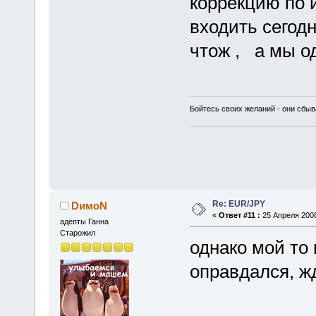
коррекцию по 
входить сегод
чтож , а мы 
Бойтесь своих желаний - они сбыв
Re: EUR/JPY
DимоN
«
Ответ #11 :
25 Апреля 2008
адепты Ганна
Старожил
однако мой то 
оправдался, жд