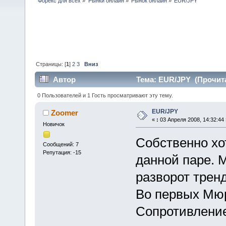
Форекс для всех
»
Рынки онлайн
»
Рынок онлайн
»
EUR/JPY
Страницы: [
1
]
2
3
Вниз
Автор
Тема: EUR/JPY (Прочита
0 Пользователей и 1 Гость просматривают эту тему.
EUR/JPY
Zoomer
«
:
03 Апреля 2008, 14:32:44 
Новичок
Собственно хо
Сообщений: 7
Репутация: -15
данной паре. 
разворот трен
Во первых Мюр
Сопротивление