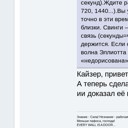
секунд).Ждите р
720, 1440...).Вы
точно в эти вре
близки. Свинги 
связь (секунды=
держится. Если 
волна Эллиотта 
«недорисована»
Кайзер, привет
А теперь сдела
ии доказал её 
Знание - Сила! Незнание - рабочая
Меньше пафоса, господа!
EVERY WALL IS A DOOR...