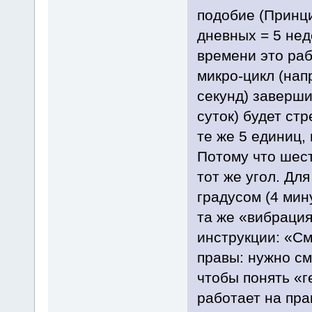
подобие (Принц
дневных = 5 нед
времени это раб
микро-цикл (нап
секунд) заверши
суток) будет ст
те же 5 единиц,
Потому что шест
тот же угол. Дл
градусом (4 мину
та же «вибрация
инструкции: «С
правы: нужно с
чтобы понять «г
работает на пра