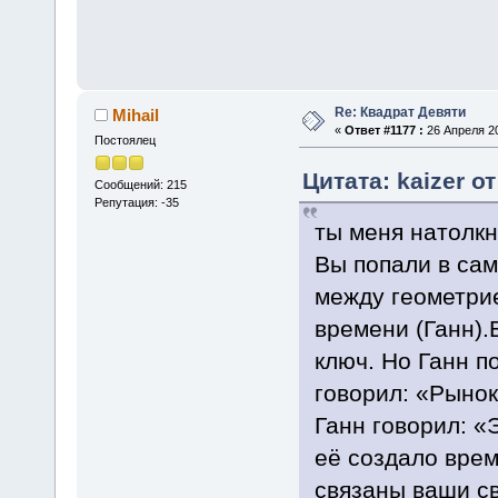
Re: Квадрат Девяти
Mihail
«
Ответ #1177 :
26 Апреля 20
Постоялец
Цитата: kaizer о
Сообщений: 215
Репутация: -35
ты меня натолкн
Вы попали в сам
между геометри
времени (Ганн).
ключ. Но Ганн п
говорил: «Рынок
Ганн говорил: «
её создало врем
связаны ваши с