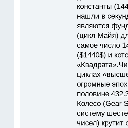
константы (14
нашли в секун
являются фунд
(цикл Майя) дл
самое число 1
($1440$) и ко
«Квадрата».Чи
циклах «высше
огромные эпохи
половине 432.
Колесо (Gear 
систему шесте
чисел) крутит 