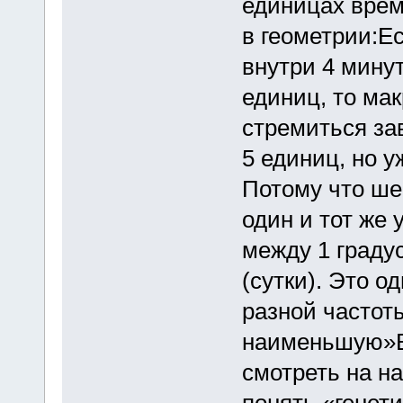
единицах време
в геометрии:Е
внутри 4 минут
единиц, то мак
стремиться за
5 единиц, но 
Потому что ше
один и тот же 
между 1 граду
(сутки). Это о
разной частоты
наименьшую»В
смотреть на н
понять «генети