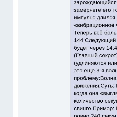
зарождающийся 
замеряете его т
импульс длился,
«вибрационное ч
Теперь всё боль
144.Следующий о
будет через 14.
(Главный секре
(удлиняются или
это еще 3-я вол
проблему:Волна
движения.Суть: 
когда она «выгля
количество секу
свинге.Пример: 
ровно 240 секун