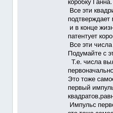
коробку Ганна.
Все эти квадр
подтверждает м
и в конце жизн
патентует коро
Все эти числа 
Подумайте с эт
Т.е. числа вы
первоначально
Это тоже само
первый импульс
квадратов,рав
Импульс перво