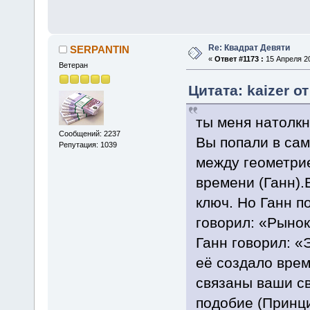
Re: Квадрат Девяти
SERPANTIN
«
Ответ #1173 :
15 Апреля 20
Ветеран
Цитата: kaizer о
ты меня натолкн
Сообщений: 2237
Вы попали в сам
Репутация: 1039
между геометри
времени (Ганн).
ключ. Но Ганн п
говорил: «Рынок
Ганн говорил: «
её создало врем
связаны ваши с
подобие (Принц