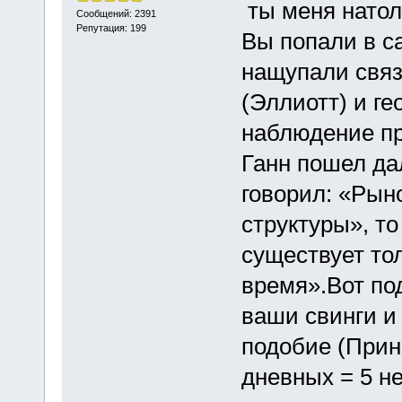
ты меня натол
Сообщений: 2391
Репутация: 199
Вы попали в с
нащупали свя
(Эллиотт) и г
наблюдение пр
Ганн пошел да
говорил: «Рын
структуры», то
существует тол
время».Вот по
ваши свинги и
подобие (Прин
дневных = 5 н