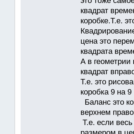
это тоже самое
квадрат времен
коробке.Т.е. э
Квадрирование
цена это пере
квадрата време
А в геометрии
квадрат вправо
Т.е. это рисов
коробка 9 на 9
Баланс это ко
верхнем правом
Т.е. если вес
размером в цен