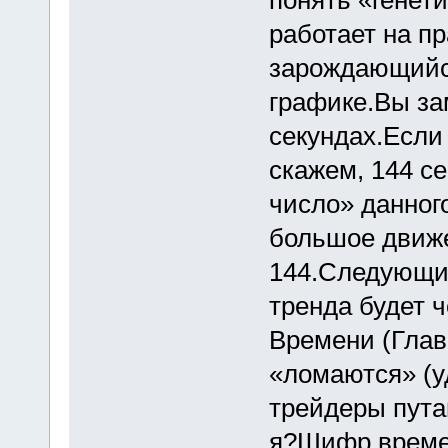
работает на п
зарождающийся
графике.Вы за
секундах.Если
скажем, 144 с
число» данного
большое движе
144.Следующий
тренда будет ч
Времени (Глав
«ломаются» (у
трейдеры путаю
я?Шифр време