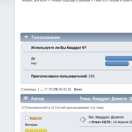
Форекс для всех
»
Новые подходы к рынкам
»
Ганн! Его теории и практ
Голосование
Используете ли Вы Квадрат 9?
Да
Нет
Проголосовало пользователей:
193
Страницы:
1
...
77
78
[
79
]
80
81
82
Вниз
Автор
Тема: Квадрат Девяти (
0 Пользователей и 11 Гостей просматривают эту тему.
Re: Квадрат Девяти
kaizer
«
Ответ #1170 :
14 Апреля 20
Ветеран