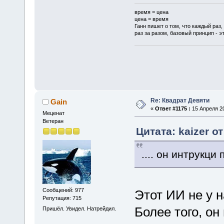
время = цена
цена = время
Ганн пишет о том, что каждый раз,
раз за разом, базовый принцип - эт
Re: Квадрат Девяти
Gain
«
Ответ #1175 :
15 Апреля 20
Меценат
Ветеран
Цитата: kaizer о
.... он интрукци
Сообщений: 977
Этот ИИ не у 
Репутация: 715
Более того, он
Пришёл. Увидел. Натрейдил.