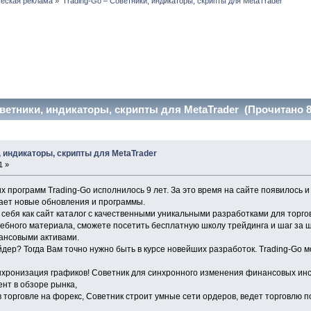
еская реклама
»
Trading-Go – Советники, индикаторы, скрипты для MetaTrader
оветники, индикаторы, скрипты для MetaTrader (Прочитано 8
, индикаторы, скрипты для MetaTrader
1 »
х программ Trading-Go исполнилось 9 лет. За это время на сайте появилось 
ает новые обновления и программы.
 себя как сайт каталог с качественными уникальными разработками для торг
чебного материала, сможете посетить бесплатную школу трейдинга и шаг за 
ансовыми активами.
ер? Тогда Вам точно нужно быть в курсе новейших разработок. Trading-Go
 синхронизация графиков! Советник для синхронного изменения финансовых ин
нт в обзоре рынка,
 в торговле на форекс, Советник строит умные сети ордеров, ведет торговлю 