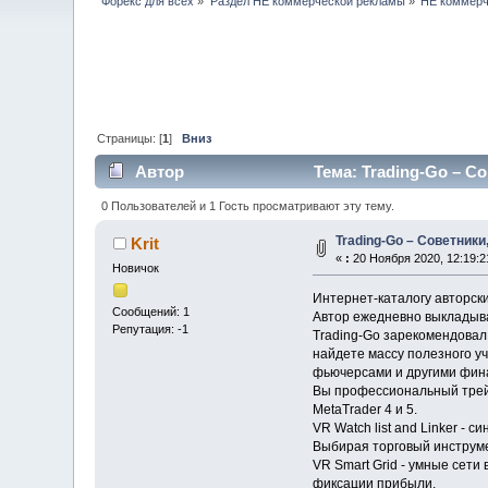
Форекс для всех
»
Раздел НЕ коммерческой рекламы
»
НЕ коммерч
Страницы: [
1
]
Вниз
Автор
Тема: Trading-Go – С
0 Пользователей и 1 Гость просматривают эту тему.
Trading-Go – Советники
Krit
«
:
20 Ноября 2020, 12:19:2
Новичок
Интернет-каталогу авторски
Сообщений: 1
Автор ежедневно выкладыв
Репутация: -1
Trading-Go зарекомендовал
найдете массу полезного у
фьючерсами и другими фин
Вы профессиональный трейд
MetaTrader 4 и 5.
VR Watch list and Linker -
Выбирая торговый инструме
VR Smart Grid - умные сети
фиксации прибыли.