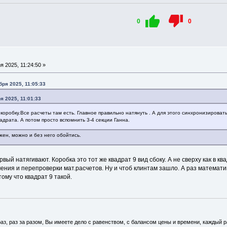
0
0
 2025, 11:24:50 »
бря 2025, 11:05:33
я 2025, 11:01:33
 коробку.Все расчеты там есть. Главное правильно натянуть . А для этого синхронизироват
адрата. А потом просто вспомнить 3-4 секции Ганна.
ужен, можно и без него обойтись.
ый натягивают. Коробка это тот же квадрат 9 вид сбоку. А не сверху как в ква
ния и перепроверки мат.расчетов. Ну и чтоб клинтам зашло. А раз математи
тому что квадрат 9 такой.
аз, раз за разом, Вы имеете дело с равенством, с балансом цены и времени, каждый раз