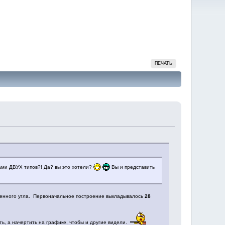
ПЕЧАТЬ
лами ДВУХ типов?! Да? вы это хотели?
Вы и представить
рченного угла. Первоначальное построение выкладывалось
28
ь, а начертить на графике, чтобы и другие видели.