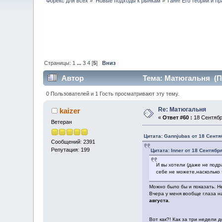
Форекс для всех
»
Новые подходы к рынкам
»
Ганн! Его теории и пр
Страницы:
1
...
3
4
[
5
]
Вниз
Автор
Тема: Матюгальня (Пр
0 Пользователей и 1 Гость просматривают эту тему.
Re: Матюгальня
kaizer
«
Ответ #60 :
18 Сентября
Ветеран
Цитата: Gannjubas от 18 Сентя
Сообщений: 2391
Репутация: 199
Цитата: Inner от 18 Сентября
И вы хотели (даже не подр
себе не можете,насколько 
Можно было бы и показать. Н
Вчера у меня вообще глаза н
августа
.
Вот как?! Как за три недели 