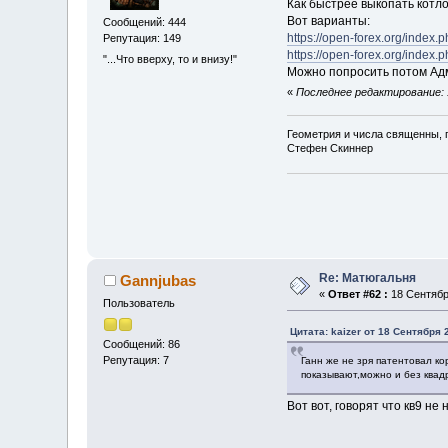
Как быстрее выкопать котлов
Вот варианты:
Сообщений: 444
https://open-forex.org/index.
Репутация: 149
https://open-forex.org/ind
"...Что вверху, то и внизу!"
Можно попросить потом Адм
«
Последнее редактирование: 
Геометрия и числа священны, 
Стефен Скиннер
Re: Матюгальня
Gannjubas
«
Ответ #62 :
18 Сентября
Пользователь
Цитата: kaizer от 18 Сентября 
Сообщений: 86
Репутация: 7
Ганн же не зря патентовал ко
показывают,можно и без квадр
Вот вот, говорят что кв9 не