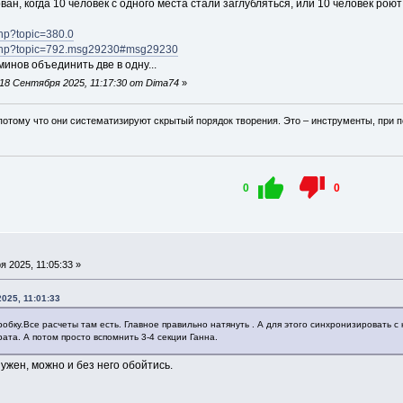
ан, когда 10 человек с одного места стали заглубляться, или 10 человек роют 
php?topic=380.0
ex.php?topic=792.msg29230#msg29230
инов объединить две в одну...
18 Сентября 2025, 11:17:30 от Dima74
»
потому что они систематизируют скрытый порядок творения. Это – инструменты, при
0
0
 2025, 11:05:33 »
2025, 11:01:33
робку.Все расчеты там есть. Главное правильно натянуть . А для этого синхронизировать с
ата. А потом просто вспомнить 3-4 секции Ганна.
 нужен, можно и без него обойтись.