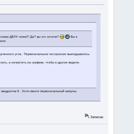
числами ДВУХ типов?! Да? вы это хотели?
Вы и
вало.
ачерченного угла. Первоначальное построение выкладывалось
ать, а начертить на графике, чтобы и другие видели.
с квадратом 9 . Хотя свинги первоначальный импульс
Записан