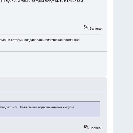
10 лунок? А там и валуны могут быть и глинозём...
Записан
 помощи которых создавалась физическая вселенная.
 квадратом 9 . Хотя свинги первоначальный импульс
Записан