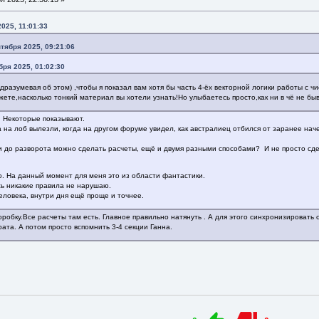
2025, 11:01:33
тября 2025, 09:21:06
бря 2025, 01:02:30
одразумевая об этом) ,чтобы я показал вам хотя бы часть 4-ёх векторной логики работы с 
жете,насколько тонкий материал вы хотели узнать!Но улыбаетесь просто,как ни в чё не бы
. Некоторые показывают.
а на лоб вылезли, когда на другом форуме увидел, как австралиец отбился от заранее н
ли до разворота можно сделать расчеты, ещё и двумя разными способами? И не просто сдел
. На данный момент для меня это из области фантастики.
сь никакие правила не нарушаю.
человека, внутри дня ещё проще и точнее.
робку.Все расчеты там есть. Главное правильно натянуть . А для этого синхронизировать 
ата. А потом просто вспомнить 3-4 секции Ганна.