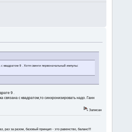
ь с квадратом 9 . Хотя свинги первоначальный импульс
драте 9 .
ка связана с квадратом,то синхронизировать надо. Ганн
Записан
, раз за разом, базовый принцип - это равенство, баланс!!!