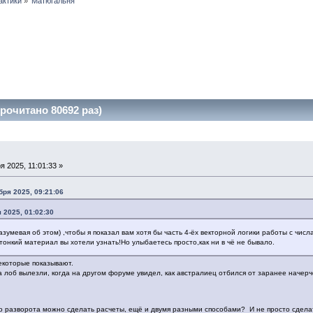
актики
»
Матюгальня
очитано 80692 раз)
 2025, 11:01:33 »
бря 2025, 09:21:06
 2025, 01:02:30
азумевая об этом) ,чтобы я показал вам хотя бы часть 4-ёх векторной логики работы с чис
тонкий материал вы хотели узнать!Но улыбаетесь просто,как ни в чё не бывало.
екоторые показывают.
а лоб вылезли, когда на другом форуме увидел, как австралиец отбился от заранее наче
до разворота можно сделать расчеты, ещё и двумя разными способами? И не просто сделат