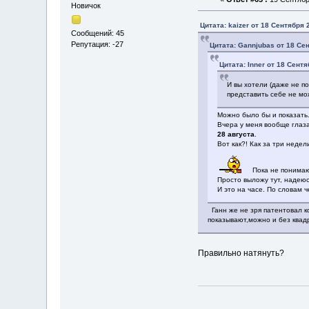
Новичок
Цитата: kaizer от 18 Сентября 
Сообщений: 45
Репутация: -27
Цитата: Gannjubas от 18 Сен
Цитата: Inner от 18 Сентя
И вы хотели (даже не п
представить себе не мо
Можно было бы и показать
Вчера у меня вообще глаз
28 августа
.
Вот как?! Как за три неде
Пока не понимаю
Просто выложу тут, надею
И это на часе. По словам 
Ганн же не зря патентовал ко
показывают,можно и без квадр
Правильно натянуть?