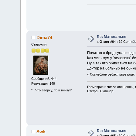
Re: Матюгальня
Dima74
«
Ответ #64 :
19 Сентября
Старожил
Почитал я бред сумасшедше
Как минимум у "человека" би
Ну а так что обижаться на б
Доктор на больных не обижа
«
Последнее редактирование: 
Сообщений: 444
Репутация: 149
Геометрия и числа священны, 
"...Что вверху, то и внизу!"
Стефен Скиннер
Re: Матюгальня
Swk
«
Ответ #65 :
19 Сентября