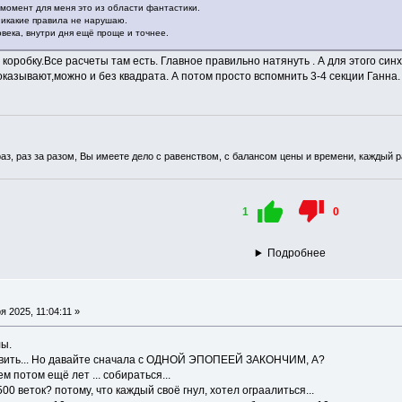
момент для меня это из области фантастики.
никакие правила не нарушаю.
овека, внутри дня ещё проще и точнее.
коробку.Все расчеты там есть. Главное правильно натянуть . А для этого синх
азывают,можно и без квадрата. А потом просто вспомнить 3-4 секции Ганна.
аз, раз за разом, Вы имеете дело с равенством, с балансом цены и времени, каждый раз
1
0
Подробнее
 2025, 11:04:11 »
лы.
ивить... Но давайте сначала с ОДНОЙ ЭПОПЕЕЙ ЗАКОНЧИМ, А?
 потом ещё лет ... собираться...
0 веток? потому, что каждый своё гнул, хотел ограалиться...