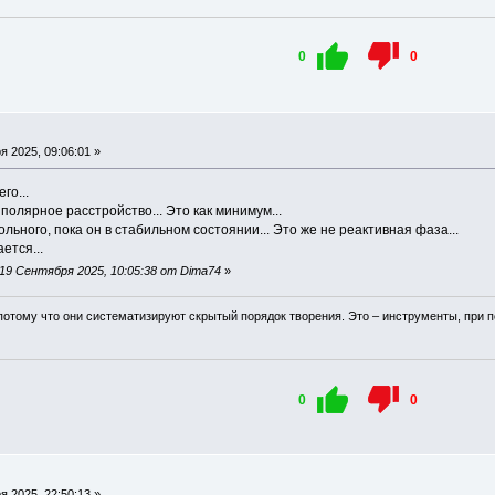
0
0
 2025, 09:06:01 »
го...
полярное расстройство... Это как минимум...
ольного, пока он в стабильном состоянии... Это же не реактивная фаза...
ется...
19 Сентября 2025, 10:05:38 от Dima74
»
потому что они систематизируют скрытый порядок творения. Это – инструменты, при
0
0
 2025, 22:50:13 »