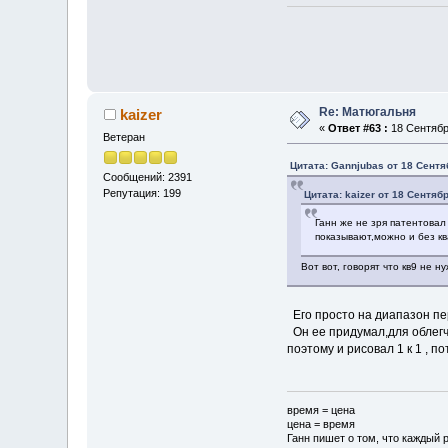
Re: Матюгальня
kaizer
«
Ответ #63 :
18 Сентября
Ветеран
Цитата: Gannjubas от 18 Сентя
Сообщений: 2391
Репутация: 199
Цитата: kaizer от 18 Сентябр
Ганн же не зря патентовал
показывают,можно и без кв
Вот вот, говорят что кв9 не н
Его просто на диапазон перв
Он ее придумал,для облегче
поэтому и рисовал 1 к 1 , по
время = цена
цена = время
Ганн пишет о том, что каждый р