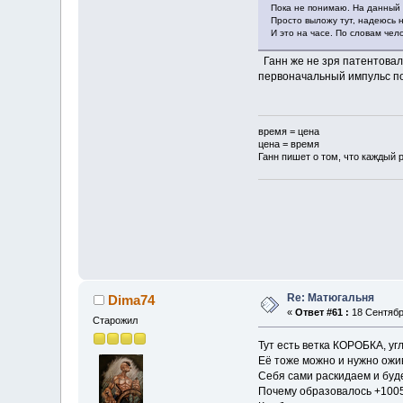
Пока не понимаю. На данный 
Просто выложу тут, надеюсь 
И это на часе. По словам чел
Ганн же не зря патентовал 
первоначальный импульс пок
время = цена
цена = время
Ганн пишет о том, что каждый р
Re: Матюгальня
Dima74
«
Ответ #61 :
18 Сентября
Старожил
Тут есть ветка КОРОБКА, уг
Её тоже можно и нужно ож
Себя сами раскидаем и будем
Почему образовалось +10050